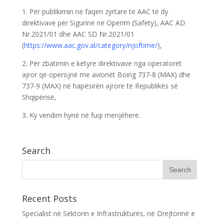
1. Për publikimin në faqen zyrtare të AAC të dy
direktivave për Sigurinë në Operim (Safety), AAC AD
Nr.2021/01 dhe AAC SD Nr.2021/01
(
https://www.aac.gov.al/category/njoftime/
),
2. Për zbatimin e këtyre direktivave nga operatorët
ajror që operojnë me avionët Boing 737-8 (MAX) dhe
737-9 (MAX) në hapësirën ajrore të Republikës së
Shqipërisë,
3. Ky vendim hynë në fuqi menjëherë.
Search
Recent Posts
Specialist në Sektorin e Infrastrukturës, në Drejtorinë e