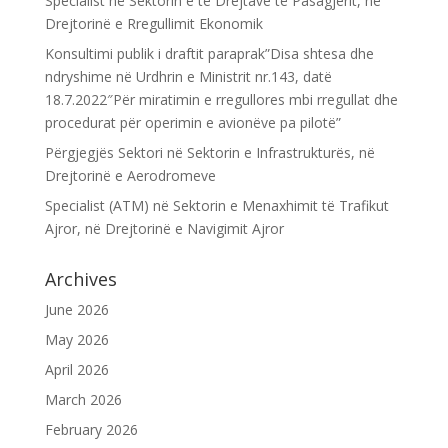
Specialist në Sektorin e të Drejtave të Pasagjerit, në
Drejtorinë e Rregullimit Ekonomik
Konsultimi publik i draftit paraprak”Disa shtesa dhe
ndryshime në Urdhrin e Ministrit nr.143, datë
18.7.2022″Për miratimin e rregullores mbi rregullat dhe
procedurat për operimin e avionëve pa pilotë”
Përgjegjës Sektori në Sektorin e Infrastrukturës, në
Drejtorinë e Aerodromeve
Specialist (ATM) në Sektorin e Menaxhimit të Trafikut
Ajror, në Drejtorinë e Navigimit Ajror
Archives
June 2026
May 2026
April 2026
March 2026
February 2026