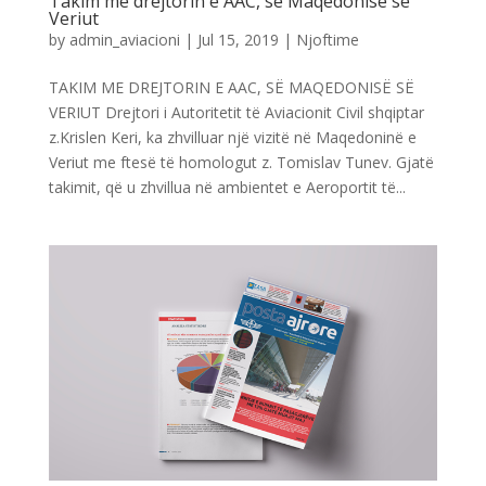
Takim me drejtorin e AAC, së Maqedonisë së
Veriut
by
admin_aviacioni
|
Jul 15, 2019
|
Njoftime
TAKIM ME DREJTORIN E AAC, SË MAQEDONISË SË
VERIUT Drejtori i Autoritetit të Aviacionit Civil shqiptar
z.Krislen Keri, ka zhvilluar një vizitë në Maqedoninë e
Veriut me ftesë të homologut z. Tomislav Tunev. Gjatë
takimit, që u zhvillua në ambientet e Aeroportit të...