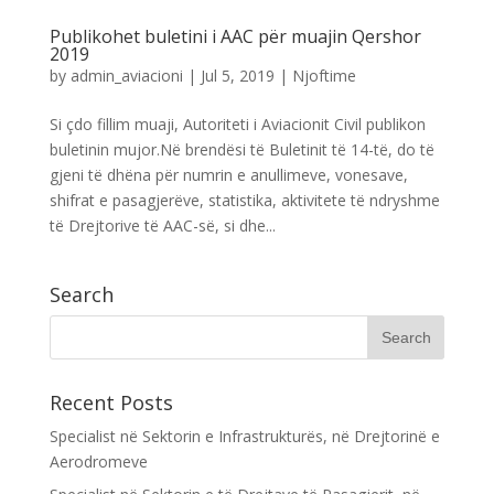
Publikohet buletini i AAC për muajin Qershor
2019
by
admin_aviacioni
|
Jul 5, 2019
|
Njoftime
Si çdo fillim muaji, Autoriteti i Aviacionit Civil publikon
buletinin mujor.Në brendësi të Buletinit të 14-të, do të
gjeni të dhëna për numrin e anullimeve, vonesave,
shifrat e pasagjerëve, statistika, aktivitete të ndryshme
të Drejtorive të AAC-së, si dhe...
Search
Recent Posts
Specialist në Sektorin e Infrastrukturës, në Drejtorinë e
Aerodromeve