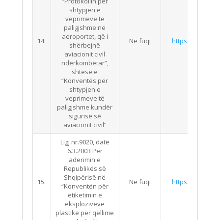
“Protokollin për
shtypjen e
veprimeve të
paligjshme në
aeroportet, që i
14.
Në fuqi
https://qbz.gov.
shërbejnë
aviacionit civil
ndërkombëtar”,
shtesë e
“Konventës për
shtypjen e
veprimeve të
paligjshme kundër
sigurisë së
aviacionit civil”
Ligj nr.9020, datë
6.3.2003 Për
aderimin e
Republikës së
Shqipërisë në
15.
Në fuqi
https://qbz.gov.
“Konventën për
etiketimin e
eksplozivëve
plastikë për qëllime