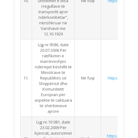
10.
unifikimin e disa
Në fuqi
https://qbz.gov.
rregullave të
transportit ajror
ndërkombëtar”,
nënshkruar në
Varshavë me
12.10.1929
Ligj nr.9586, datë
20.07.2006 Për
ratifikimin e
marrëveshjes
ndërmjet Këshillit të
Ministrave të
11.
Republikës së
Në fuqi
https://qbz.gov.
Shqipërisë dhe
Komunitetit
Europian për
aspekte të caktuara
të shërbimeve
ajrore
Ligj nr.10 081, datë
23.02.2009 Për
liçencat, autorizimet
https://qbz.gov.a