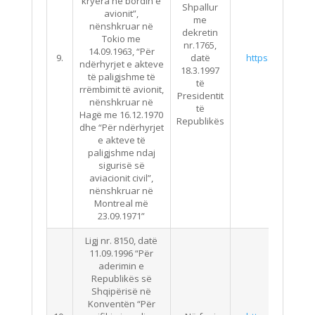
kryera në bordin e
Shpallur
avionit”,
me
nënshkruar në
dekretin
Tokio me
nr.1765,
14.09.1963, “Për
9.
datë
https://qbz.gov.
ndërhyrjet e akteve
18.3.1997
të paligjshme të
të
rrëmbimit të avionit,
Presidentit
nënshkruar në
të
Hagë me 16.12.1970
Republikës
dhe “Për ndërhyrjet
e akteve të
paligjshme ndaj
sigurisë së
aviacionit civil”,
nënshkruar në
Montreal më
23.09.1971”
Ligj nr. 8150, datë
11.09.1996 “Për
aderimin e
Republikës së
Shqipërisë në
Konventën “Për