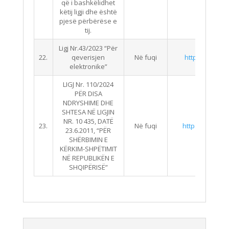
që i bashkëlidhet
këtij ligji dhe është
pjesë përbërëse e
tij.
Ligj Nr.43/2023 “Për
22.
qeverisjen
Në fuqi
http://qbz.gov.
elektronike”
LIGJ Nr. 110/2024
PËR DISA
NDRYSHIME DHE
SHTESA NË LIGJIN
NR. 10 435, DATË
23.
Në fuqi
http://qbz.gov.
23.6.2011, “PËR
SHËRBIMIN E
KËRKIM-SHPËTIMIT
NË REPUBLIKËN E
SHQIPËRISË”