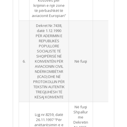
Kosovës për
krijimin e një zone
të përbashkët të
aviacionit Europian”
Dekret Nr.7438,
datë 1.12.1990
PËR ADERIMIN E
REPUBLIKËS
POPULLORE
SOCIALISTE TË
SHQIPËRISË NË
6.
KONVENTËN PËR
Në fuqi
AVIACIONIN CIVIL
NDËRKOMBËTAR
(ICAO) DHE NË
PROTOKOLLIN PËR
TEKSTIN AUTENTIK
TREGJUHËSH TË
KËSAJ KONVENTE
Në fuqi
Shpallur
Ligj nr.8259, datë
me
26.11.1997 “Për
Dekretin
anëtarësimin e e