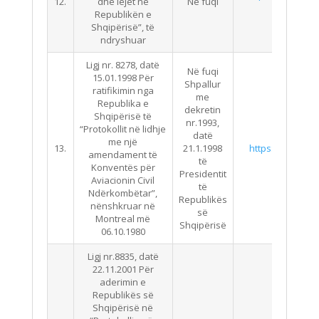
12.
dhe lejet në
Në fuqi
Ndry
Republikën e
Shqipërisë”, të
ndryshuar
Ligj nr. 8278, datë
Në fuqi
15.01.1998 Për
Shpallur
ratifikimin nga
me
Republika e
dekretin
Shqipërisë të
nr.1993,
“Protokollit në lidhje
datë
me një
13.
21.1.1998
https://qbz.gov.
amendament të
të
Konventës për
Presidentit
Aviacionin Civil
të
Ndërkombëtar”,
Republikës
nënshkruar në
së
Montreal më
Shqipërisë
06.10.1980
Ligj nr.8835, datë
22.11.2001 Për
aderimin e
Republikës së
Shqipërisë në