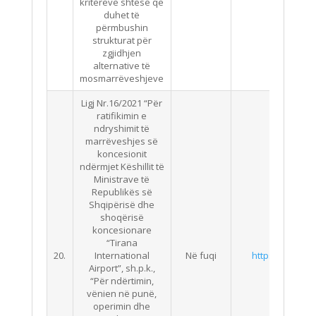
kritereve shtesë që
duhet të
përmbushin
strukturat për
zgjidhjen
alternative të
mosmarrëveshjeve
Ligj Nr.16/2021 “Për
ratifikimin e
ndryshimit të
marrëveshjes së
koncesionit
ndërmjet Këshillit të
Ministrave të
Republikës së
Shqipërisë dhe
shoqërisë
koncesionare
“Tirana
20.
International
Në fuqi
https://qbz.gov
Airport”, sh.p.k.,
“Për ndërtimin,
vënien në punë,
operimin dhe