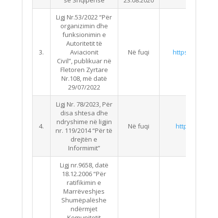
së Shqipërisë
23.08.2020
Ligj Nr.53/2022 “Për
organizimin dhe
funksionimin e
Autoritetit të
3.
Aviacionit
Në fuqi
https://qbz.gov.
Civil”, publikuar në
Fletoren Zyrtare
Nr.108, më datë
29/07/2022
Ligj Nr. 78/2023, Për
disa shtesa dhe
ndryshime në ligjin
4.
Në fuqi
http://qbz.gov.
nr. 119/2014 “Për të
drejtën e
Informimit”
Ligj nr.9658, datë
18.12.2006 “Për
ratifikimin e
Marrëveshjes
Shumëpalëshe
ndërmjet
Komunitetit