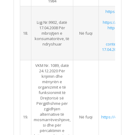
1984
https://qbz.gov.
N
Ligj Nr.9902, datë
https://qbz.gov.al
17.04.2008 Për
https://qbz.gov
18.
mbrojtjen e
Në fuqi
VERSIO
konsumatorëve, të
http://kmk
ndryshuar
content/uploads
17.04.2008-i-ndrys
VKM Nr. 1089, datë
24.12.2020 Për
krijimin dhe
mënyrën e
organizimit e të
funksionimit të
Drejtorisë së
Përgjithshme për
zgjidhjen
alternative të
19.
Në fuqi
https://qbz.gov.al
mosmarrëveshjeve,
si dhe për
përcaktimin e