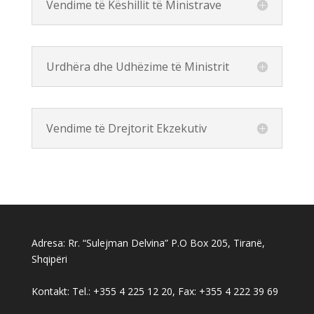
Vendime të Këshillit të Ministrave
Urdhëra dhe Udhëzime të Ministrit
Vendime të Drejtorit Ekzekutiv
Adresa: Rr. “Sulejman Delvina” P.O Box 205, Tiranë,
Shqipëri
Kontakt: Tel.: +355 4 225 12 20, Fax: +355 4 222 39 69