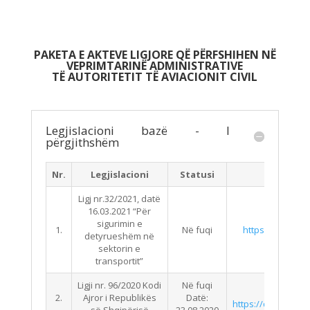
PAKETA E AKTEVE LIGJORE QË PËRFSHIHEN NË
VEPRIMTARINË ADMINISTRATIVE
TË AUTORITETIT TË AVIACIONIT CIVIL
Legjislacioni bazë - I
përgjithshëm
Nr.
Legjislacioni
Statusi
Ligj nr.32/2021, datë
16.03.2021 “Për
sigurimin e
1.
Në fuqi
https://qbz.gov.al
detyrueshëm në
sektorin e
transportit”
Ligji nr. 96/2020 Kodi
Në fuqi
2.
Ajror i Republikës
Datë:
https://qbz.gov.al/