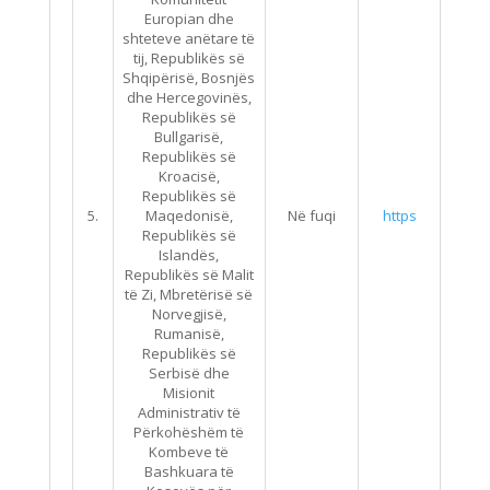
Europian dhe
shteteve anëtare të
tij, Republikës së
Shqipërisë, Bosnjës
dhe Hercegovinës,
Republikës së
Bullgarisë,
Republikës së
Kroacisë,
Republikës së
5.
Maqedonisë,
Në fuqi
https://qbz.gov.
Republikës së
Islandës,
Republikës së Malit
të Zi, Mbretërisë së
Norvegjisë,
Rumanisë,
Republikës së
Serbisë dhe
Misionit
Administrativ të
Përkohëshëm të
Kombeve të
Bashkuara të