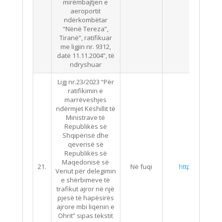
mirëmbajtjen e
aeroportit
ndërkombëtar
“Nënë Tereza”,
Tiranë”, ratifikuar
me ligjin nr. 9312,
datë 11.11.2004”, të
ndryshuar
Ligj nr.23/2023 “Për
ratifikimin e
marrëveshjes
ndërmjet Këshillit të
Ministrave të
Republikës së
Shqipërisë dhe
qeverisë së
Republikës së
Maqedonisë së
21.
Në fuqi
http://qbz.gov.
Veriut për delegimin
e shërbimeve të
trafikut ajror në një
pjesë të hapësirës
ajrore mbi liqenin e
Ohrit” sipas tekstit