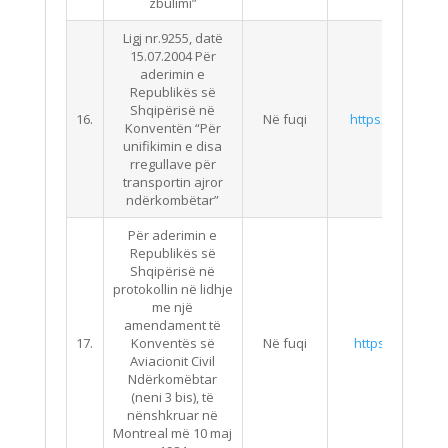
zbulimi”
Ligj nr.9255, datë
15.07.2004 Për
aderimin e
Republikës së
Shqipërisë në
16.
Në fuqi
https://qbz.gov.
Konventën “Për
unifikimin e disa
rregullave për
transportin ajror
ndërkombëtar”
Për aderimin e
Republikës së
Shqipërisë në
protokollin në lidhje
me një
amendament të
17.
Konventës së
Në fuqi
https://qbz.gov.
Aviacionit Civil
Ndërkomëbtar
(neni 3 bis), të
nënshkruar në
Montreal më 10 maj