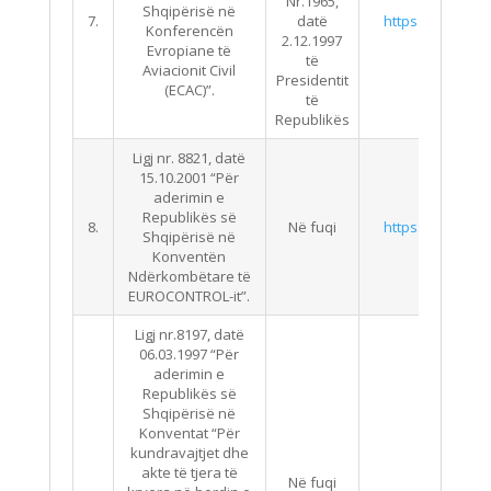
Nr.1965,
Shqipërisë në
7.
datë
https://qbz.gov.
Konferencën
2.12.1997
Evropiane të
të
Aviacionit Civil
Presidentit
(ECAC)”.
të
Republikës
Ligj nr. 8821, datë
15.10.2001 “Për
aderimin e
Republikës së
8.
Në fuqi
https://qbz.gov.
Shqipërisë në
Konventën
Ndërkombëtare të
EUROCONTROL-it”.
Ligj nr.8197, datë
06.03.1997 “Për
aderimin e
Republikës së
Shqipërisë në
Konventat “Për
kundravajtjet dhe
akte të tjera të
Në fuqi