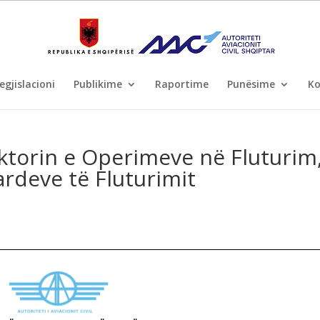
egjislacioni
Publikime
Raportime
Punësime
Ko
Sektorin e Operimeve në Fluturim
ardeve të Fluturimit