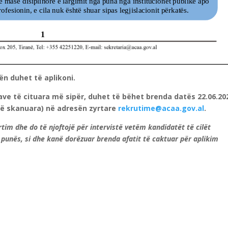
ën duhet të aplikoni.
ave të cituara më sipër, duhet të bëhet brenda datës 22.06.20
ë skanuara) në adresën zyrtare
rekrutime@acaa.gov.al
.
yrtim dhe do të njoftojë për intervistë vetëm kandidatët të cilët
 punës, si dhe kanë dorëzuar brenda afatit të caktuar për aplikim