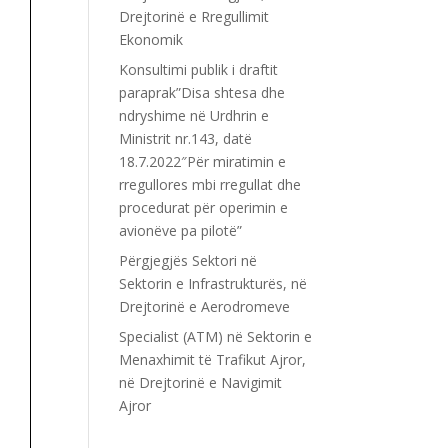
Drejtorinë e Rregullimit
Ekonomik
Konsultimi publik i draftit
paraprak”Disa shtesa dhe
ndryshime në Urdhrin e
Ministrit nr.143, datë
18.7.2022″Për miratimin e
rregullores mbi rregullat dhe
procedurat për operimin e
avionëve pa pilotë”
Përgjegjës Sektori në
Sektorin e Infrastrukturës, në
Drejtorinë e Aerodromeve
Specialist (ATM) në Sektorin e
Menaxhimit të Trafikut Ajror,
në Drejtorinë e Navigimit
Ajror