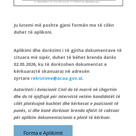
Ju lutemi më poshte gjeni formën me të cilën
duhet të aplikoni.
Aplikimi dhe dorëzimi i të gjitha dokumentave të
cituara më sipër, duhet të bëhet brenda datës
02.05.2026, ku të dorëzohen dokumentat e
kërkuara(të skanuara) në adresën
zyrtare
rekrutime@acaa.gov.al
.
Autoriteti i Aviacionit Civil do të marrë në shqyrtim
dhe do të njoftojë për intervistë vetëm kandidatët të
cilët plotësojnë kushtet dhe kërkesat e pozicionit të
punës, si dhe kanë dorëzuar brenda afatit të caktuar
për aplikim dokumentacionin e plotë të kërkuar.
Forma e Aplikimit