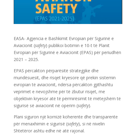
EASA- Agjencia e Bashkimit Evropian për Sigurinë e
Aviacionit (
safety
) publikoi botimin e 10-t të Planit
Evropian për Sigurinë e Aviacionit (EPAS) për periudhën
2021 – 2025.
EPAS përcakton përparësitë strategjike dhe
mundësuesit, dhe risqet kryesore që prekin sistemin
evropian të aviacionit, ndërsa përcakton gjithashtu
veprimet e nevojshme për të zbutur risqet, me
objektivin kryesor atë të përmirësimit të mëtejshëm të
sigurisë së aviacionit në operim (
safety
).
Plani siguron një kornizë koherente dhe transparente
për menaxhimin e sigurisë (
safety
), si në nivelin
Shtetëror ashtu edhe në atë rajonal.