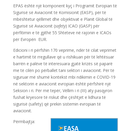
EPAS është një komponent kyç i Programit Evropian të
Sigurisë së Aviacionit të Komisionit (EASP), për të
mbështetur qëllimet dhe objektivat e Planit Global të
Sigurisë së Aviacionit (
safety
) ICAO (GASP) për
përfitimin e të gjithë 55 Shteteve në rajonin e ICAOs
për Evropën EUR.
Edicioni i ri përfshin 170 veprime, ndër të cilat veprimet
e hartimit të rregullave që u rishikuan për të lehtësuar
barrën e palëve të interesuara gjatë krizës së paparë
me të cilën po përballet tani sektori i aviacionit. Për të
siguruar më shumë kontekst mbi ndikimin e COVID-19
në sektorin e aviacionit evropian është përfshirë një
Seksion i ri. Për më tepër, Vëllim i ri (III) aty pasqyron
fushat kryesore të riskut dhe çështjet e lidhura të
sigurisë (safety) që prekin sistemin evropian të
aviacionit.
Përmbajtja: