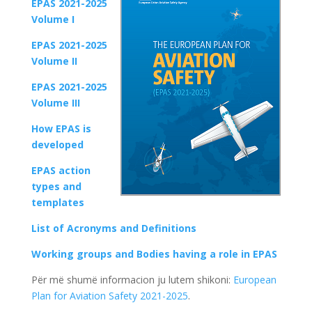
EPAS 2021-2025
Volume I
EPAS 2021-2025
Volume II
EPAS 2021-2025
Volume III
How EPAS is
developed
EPAS action
types and
templates
List of Acronyms and Definitions
Working groups and Bodies having a role in EPAS
Për më shumë informacion ju lutem shikoni:
European
Plan for Aviation Safety 2021-2025
.