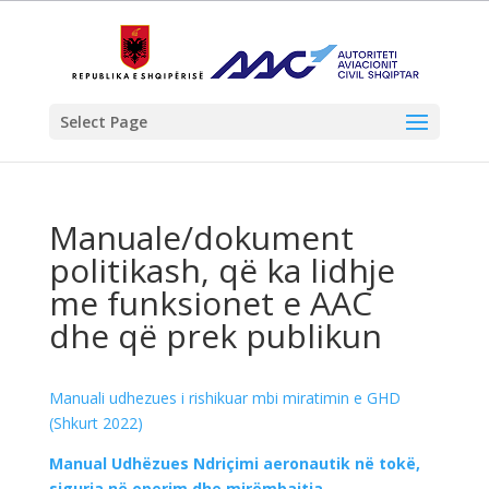
Select Page
Manuale/dokument
politikash, që ka lidhje
me funksionet e AAC
dhe që prek publikun
Manuali udhezues i rishikuar mbi miratimin e GHD
(Shkurt 2022)
Manual Udhëzues Ndriçimi aeronautik në tokë,
siguria në operim dhe mirëmbajtja