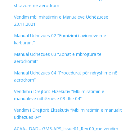
shtazore në aerodrom
Vendim mbi miratimin e Manualeve Udhëzuese
23.11.2021
Manual Udhëzues 02 “Furnizimi i avionëve me
karburant”
Manual Udhëzues 03 “Zonat e mbrojtura të
aerodromit”
Manual Udhëzues 04 “Procedurat për ndryshime në
aerodrom”
Vendimi i Drejtorit Ekzekutiv “Mbi miratimin e
manualeve udhëzuese 03 dhe 04”
Vendim i Drejtorit Ekzekutiv “Mbi miratimin e manualit
udhëzues 04”
ACAA– DAD– GM3-APS_Issue01_Rev.00_me vendim