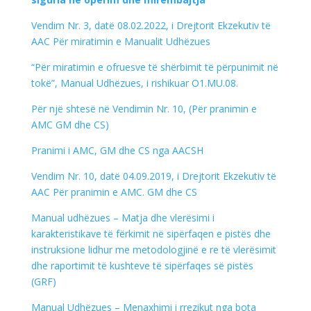
Vendim Nr. 3, datë 08.02.2022, i Drejtorit Ekzekutiv të
AAC Për miratimin e Manualit Udhëzues
“Për miratimin e ofruesve të shërbimit të përpunimit në
tokë”, Manual Udhëzues, i rishikuar O1.MU.08.
Për një shtesë në Vendimin Nr. 10, (Për pranimin e
AMC GM dhe CS)
Pranimi i AMC, GM dhe CS nga AACSH
Vendim Nr. 10, datë 04.09.2019, i Drejtorit Ekzekutiv të
AAC Për pranimin e AMC. GM dhe CS
Manual udhëzues – Matja dhe vlerësimi i
karakteristikave të fërkimit në sipërfaqen e pistës dhe
instruksione lidhur me metodologjinë e re të vlerësimit
dhe raportimit të kushteve të sipërfaqes së pistës
(GRF)
Manual Udhëzues – Menaxhimi i rrezikut nga bota