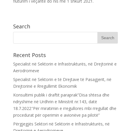
fluturim i veçantë do nis më 1 shkurt 2021.
Search
Recent Posts
Specialist në Sektorin e Infrastrukturës, në Drejtorinë e
Aerodromeve
Specialist në Sektorin e të Drejtave të Pasagjerit, në
Drejtorinë e Rregullimit Ekonomik
Konsultimi publik i draftit paraprak”Disa shtesa dhe
ndryshime në Urdhrin e Ministrit nr.143, datë
18.7.2022″Për miratimin e rregullores mbi rregullat dhe
procedurat për operimin e avionëve pa pilotë”
Përgjegjës Sektori në Sektorin e Infrastrukturës, në
Drejtorinë e Aerodromeve