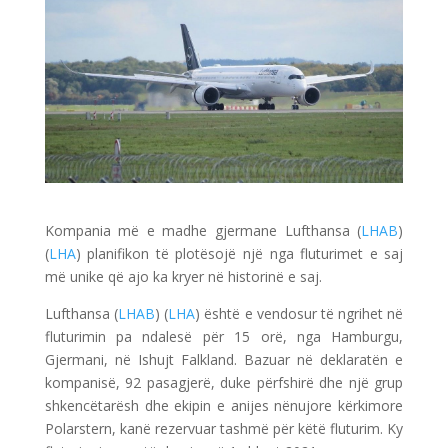
Kompania më e madhe gjermane Lufthansa (
LHAB
)
(
LHA
) planifikon të plotësojë një nga fluturimet e saj
më unike që ajo ka kryer në historinë e saj.
Lufthansa (
LHAB
) (
LHA
) është e vendosur të ngrihet në
fluturimin pa ndalesë për 15 orë, nga Hamburgu,
Gjermani, në Ishujt Falkland. Bazuar në deklaratën e
kompanisë, 92 pasagjerë, duke përfshirë dhe një grup
shkencëtarësh dhe ekipin e anijes nënujore kërkimore
Polarstern, kanë rezervuar tashmë për këtë fluturim. Ky