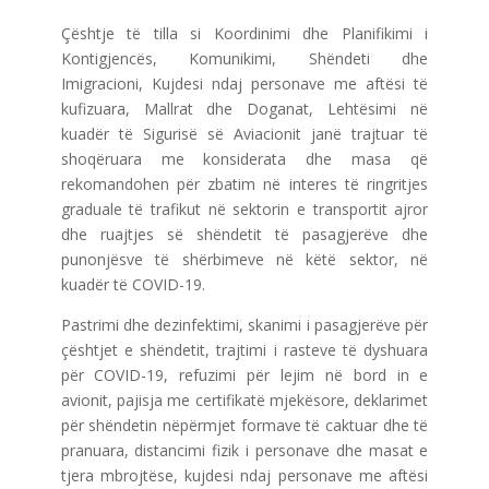
Çështje të tilla si Koordinimi dhe Planifikimi i
Kontigjencës, Komunikimi, Shëndeti dhe
Imigracioni, Kujdesi ndaj personave me aftësi të
kufizuara, Mallrat dhe Doganat, Lehtësimi në
kuadër të Sigurisë së Aviacionit janë trajtuar të
shoqëruara me konsiderata dhe masa që
rekomandohen për zbatim në interes të ringritjes
graduale të trafikut në sektorin e transportit ajror
dhe ruajtjes së shëndetit të pasagjerëve dhe
punonjësve të shërbimeve në këtë sektor, në
kuadër të COVID-19.
Pastrimi dhe dezinfektimi, skanimi i pasagjerëve për
çështjet e shëndetit, trajtimi i rasteve të dyshuara
për COVID-19, refuzimi për lejim në bord in e
avionit, pajisja me certifikatë mjekësore, deklarimet
për shëndetin nëpërmjet formave të caktuar dhe të
pranuara, distancimi fizik i personave dhe masat e
tjera mbrojtëse, kujdesi ndaj personave me aftësi