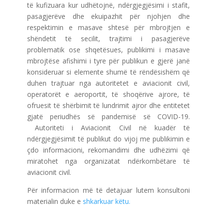
të kufizuara kur udhëtojnë, ndërgjegjësimi i stafit,
pasagjerëve dhe ekuipazhit për njohjen dhe
respektimin e masave shtesë për mbrojtjen e
shëndetit të secilit, trajtimi i pasagjerëve
problematik ose shqetësues, publikimi i masave
mbrojtëse afishimi i tyre për publikun e gjerë janë
konsideruar si elemente shumë të rëndësishëm që
duhen trajtuar nga autoritetet e aviacionit civil,
operatorët e aeroportit, të shoqërive ajrore, të
ofruesit të shërbimit të lundrimit ajror dhe entitetet
gjatë periudhës së pandemisë së COVID-19.
Autoriteti i Aviacionit Civil në kuadër të
ndërgjegjësimit të publikut do vijoj me publikimin e
çdo informacioni, rekomandimi dhe udhëzimi që
miratohet nga organizatat ndërkombëtare të
aviacionit civil.
Për informacion më të detajuar lutem konsultoni
materialin duke e
shkarkuar këtu.