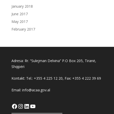
January 2018
June 2017
May 2017
February 2017
Adresa: Rr. “Sulejman Delvina” P.O Box 205, Tiranë,
Shqipëri
Kontakt: Tel.: +355 4 225 12 20, Fax: +355 4 222 39 69
Email: info@acaa.gov.al
Facebook
Instagram
LinkedIn
YouTube