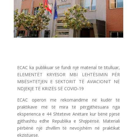
ECAC ka publikuar së fundi një material të titulluar,
ELEMENTËT KRYESOR MBI LEHTËSIMIN PËR
MBËSHTETJEN E SEKTORIT TË AVIACIONIT NË
NDJEKJE TË KRIZËS SË COVID-19
ECAC operon me rekomandime në kudër të
praktikave më të mira të përgjithësuara nga
eksperienca e 44 Shteteve Anëtare kur bënë pjesë
gjithashtu edhe Republika e Shqipërisë. Materiali
përbënë një zhvillim të nevojshëm në praktikat
ekzistuese.