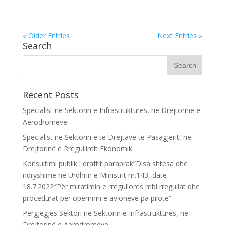
« Older Entries
Next Entries »
Search
Recent Posts
Specialist në Sektorin e Infrastrukturës, në Drejtorinë e
Aerodromeve
Specialist në Sektorin e të Drejtave të Pasagjerit, në
Drejtorinë e Rregullimit Ekonomik
Konsultimi publik i draftit paraprak”Disa shtesa dhe
ndryshime në Urdhrin e Ministrit nr.143, datë
18.7.2022″Për miratimin e rregullores mbi rregullat dhe
procedurat për operimin e avionëve pa pilotë”
Përgjegjës Sektori në Sektorin e Infrastrukturës, në
Drejtorinë e Aerodromeve