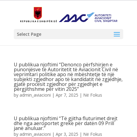
Select Page
U publikua njoftimi “Denonco përfshirjen e
punonjësve të Autoritetit të Aviacionit Civil në
veprimtari politike apo në mbështetje të një
subjekti zgjedhor apo të kandidatit në zgjedhje,
gjatë procesit zgjedhor për zgjedhjet e
përgjithshme për vitin 2025”
by
admin_aviacioni
|
Apr 7, 2025
|
Në Fokus
U publikua njoftimi “Të gjitha fluturimet drejt
dhe nga aeroportet greke për datën 09 Prill
janë anuluar.”
by
admin_aviacioni
|
Apr 3, 2025
|
Në Fokus