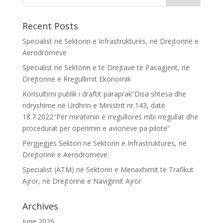
Recent Posts
Specialist në Sektorin e Infrastrukturës, në Drejtorinë e
Aerodromeve
Specialist në Sektorin e të Drejtave të Pasagjerit, në
Drejtorinë e Rregullimit Ekonomik
Konsultimi publik i draftit paraprak”Disa shtesa dhe
ndryshime në Urdhrin e Ministrit nr.143, datë
18.7.2022″Për miratimin e rregullores mbi rregullat dhe
procedurat për operimin e avionëve pa pilotë”
Përgjegjës Sektori në Sektorin e Infrastrukturës, në
Drejtorinë e Aerodromeve
Specialist (ATM) në Sektorin e Menaxhimit të Trafikut
Ajror, në Drejtorinë e Navigimit Ajror
Archives
June 2026