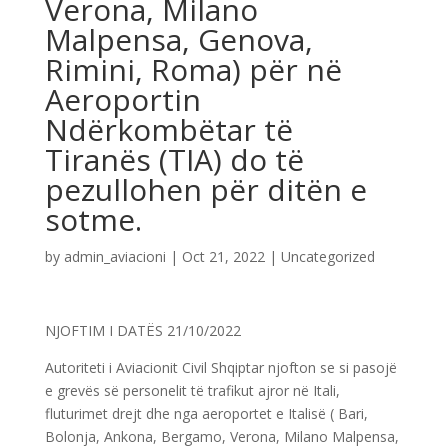
Verona, Milano
Malpensa, Genova,
Rimini, Roma) për në
Aeroportin
Ndërkombëtar të
Tiranës (TIA) do të
pezullohen për ditën e
sotme.
by
admin_aviacioni
|
Oct 21, 2022
|
Uncategorized
NJOFTIM I DATËS 21/10/2022
Autoriteti i Aviacionit Civil Shqiptar njofton se si pasojë
e grevës së personelit të trafikut ajror në Itali,
fluturimet drejt dhe nga aeroportet e Italisë ( Bari,
Bolonja, Ankona, Bergamo, Verona, Milano Malpensa,