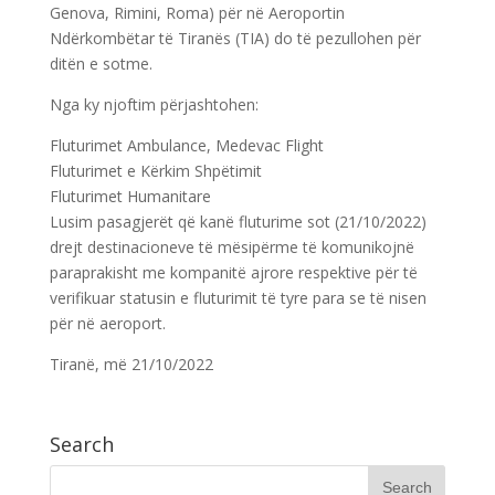
Genova, Rimini, Roma) për në Aeroportin
Ndërkombëtar të Tiranës (TIA) do të pezullohen për
ditën e sotme.
Nga ky njoftim përjashtohen:
Fluturimet Ambulance, Medevac Flight
Fluturimet e Kërkim Shpëtimit
Fluturimet Humanitare
Lusim pasagjerët që kanë fluturime sot (21/10/2022)
drejt destinacioneve të mësipërme të komunikojnë
paraprakisht me kompanitë ajrore respektive për të
verifikuar statusin e fluturimit të tyre para se të nisen
për në aeroport.
Tiranë, më 21/10/2022
Search