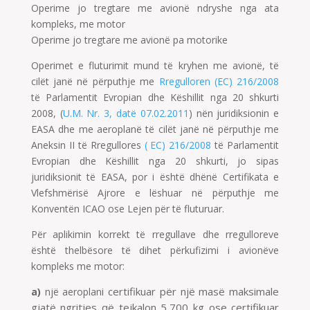
Operime jo tregtare me avionë ndryshe nga ata
kompleks, me motor
Operime jo tregtare me avionë pa motorike
Operimet e fluturimit mund të kryhen me avionë, të
cilët janë në përputhje me
Rregulloren (EC) 216/2008
të Parlamentit Evropian dhe Këshillit nga 20 shkurti
2008, (
U.M. Nr. 3, datë 07.02.2011
) nën juridiksionin e
EASA dhe me aeroplanë të cilët janë në përputhje me
Aneksin II të Rregullores
( EC) 216/2008
të Parlamentit
Evropian dhe Këshillit nga 20 shkurti, jo sipas
juridiksionit të EASA, por i është dhënë Certifikata e
Vlefshmërisë Ajrore e lëshuar në përputhje me
Konventën ICAO ose Lejen për të fluturuar.
Për aplikimin korrekt të rregullave dhe rregulloreve
është thelbësore të dihet përkufizimi i avionëve
kompleks me motor:
i certifikuar për një masë maksimale
a)
një aeroplan
gjatë ngritjes që tejkalon 5,700 kg ose certifikuar