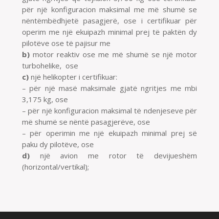
për një konfiguracion maksimal me më shumë se
nëntëmbëdhjetë pasagjerë, ose i certifikuar për
operim me një ekuipazh minimal prej të paktën dy
pilotëve ose të pajisur me
b)
motor reaktiv ose me më shumë se një motor
turbohelike, ose
c)
një helikopter i certifikuar:
– për një masë maksimale gjatë ngritjes me mbi
3,175 kg, ose
– për një konfiguracion maksimal të ndenjeseve për
më shumë se nëntë pasagjerëve, ose
– për operimin me një ekuipazh minimal prej së
paku dy pilotëve, ose
d)
një avion me rotor të devijueshëm
(horizontal/vertikal);