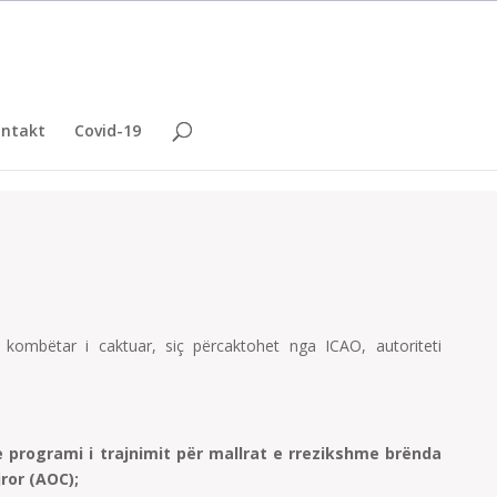
ntakt
Covid-19
ti kombëtar i caktuar, siç përcaktohet nga ICAO, autoriteti
he programi i trajnimit për mallrat e rrezikshme brënda
ror (AOC);