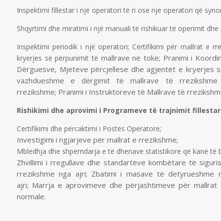
Inspektimi fillestar i një operatori të ri ose një operatori që syno
Shqyrtimi dhe miratimi i një manuali të rishikuar të operimit dhe
Inspektimi periodik i një operatori; Certifikimi për mallrat e 
mallrave në tokë; Pranimi i Koordi
kryerjes së përpunimit të
Dërguesve, Mjeteve përcjellese dhe agjentët e kryerjes së
vazhdueshme e dërgimit të mallrave të rrezikshme C
rrezikshme; Pranimi i Instruktoreve të Mallrave të rrezikshm
Rishikimi dhe aprovimi i Programeve të trajnimit fillesta
Certifikimi dhe përcaktimi i Postës Operatore;
Investigimi i ngjarjeve për mallrat e rrezikshme;
Mbledhja dhe shpërndarja e të dhenave statistikore që kanë të 
Zhvillimi i rregullave dhe standarteve kombëtare të sigur
rrezikshme nga ajri; Zbatimi i masave të detyrueshme n
ajri; Marrja e aprovimeve dhe përjashtimeve për mallrat
normale.