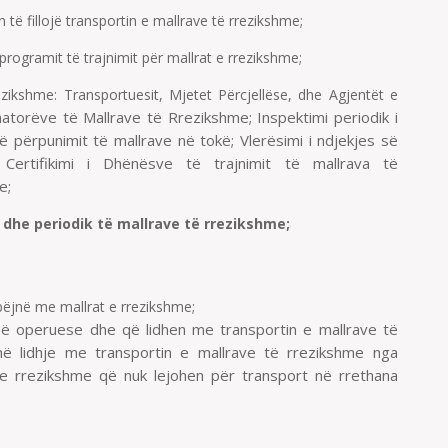
n të fillojë transportin e mallrave të rrezikshme;
 programit të trajnimit për mallrat e rrezikshme;
rrezikshme: Transportuesit, Mjetet Përcjellëse, dhe Agjentët e
natorëve të Mallrave të Rrezikshme; Inspektimi periodik i
 përpunimit të mallrave në tokë; Vlerësimi i ndjekjes së
ertifikimi i Dhënësve të trajnimit të mallrava të
e;
r dhe periodik të mallrave të rrezikshme;
bëjnë me mallrat e rrezikshme;
isë operuese dhe që lidhen me transportin e mallrave të
ë lidhje me transportin e mallrave të rrezikshme nga
 e rrezikshme që nuk lejohen për transport në rrethana