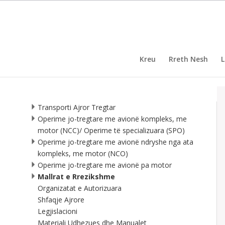
Kreu
Rreth Nesh
L
Transporti Ajror Tregtar
Operime jo-tregtare me avionë kompleks, me
motor (NCC)/ Operime të specializuara (SPO)
Operime jo-tregtare me avionë ndryshe nga ata
kompleks, me motor (NCO)
Operime jo-tregtare me avionë pa motor
Mallrat e Rrezikshme
Organizatat e Autorizuara
Shfaqje Ajrore
Legjislacioni
Materiali Udhezues dhe Manualet