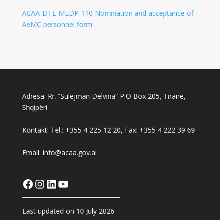
ACAA-DTL-MEDP-110 Nomination and acceptance of
AeMC personnel form
Adresa: Rr. “Sulejman Delvina” P.O Box 205, Tiranë,
Shqipëri
Kontakt: Tel.: +355 4 225 12 20, Fax: +355 4 222 39 69
Email: info@acaa.gov.al
Facebook
Instagram
LinkedIn
YouTube
Last updated on 10 July 2026