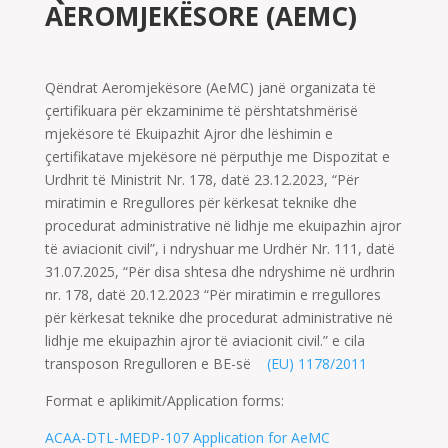
AEROMJEKËSORE (AEMC)
Qëndrat Aeromjekësore (AeMC) janë organizata të
çertifikuara për ekzaminime të përshtatshmërisë
mjekësore të Ekuipazhit Ajror dhe lëshimin e
çertifikatave mjekësore në përputhje me Dispozitat e
Urdhrit të Ministrit Nr. 178, datë 23.12.2023, “Për
miratimin e Rregullores për kërkesat teknike dhe
procedurat administrative në lidhje me ekuipazhin ajror
të aviacionit civil”, i ndryshuar me Urdhër Nr. 111, datë
31.07.2025, “Për disa shtesa dhe ndryshime në urdhrin
nr. 178, datë 20.12.2023 “Për miratimin e rregullores
për kërkesat teknike dhe procedurat administrative në
lidhje me ekuipazhin ajror të aviacionit civil.” e cila
transposon Rregulloren e BE-së
(EU) 1178/2011
Format e aplikimit/Application forms:
ACAA-DTL-MEDP-107 Application for AeMC