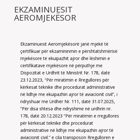
EKZAMINUESIT
AEROMJEKËSOR
Ekzaminuesit Aeromjekësorë janë mjekë të
çertifikuar për ekzamininmin e përshtatshmërisë
mjekësore të ekuipazhit ajror dhe lëshimin e
certifikatave mjekësore në përputhje me
Dispozitat e Urdhrit të Ministrit Nr. 178, datë
23.12.2023, “Për miratimin e Rregullores për
kërkesat teknike dhe procedurat administrative
në lidhje me ekuipazhin ajror të aviacionit civil”, i
ndryshuar me Urdhër Nr. 111, datë 31.07.2025,
“Për disa shtesa dhe ndryshime në urdhrin nr.
178, datë 20.12.2023 “Për miratimin e rregullores
për kërkesat teknike dhe procedurat
administrative në lidhje me ekuipazhin ajror të
aviacionit civil.” e cila transposon Rregulloren e