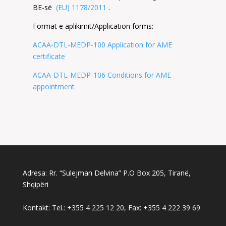
BE-së
(EU) 1178/2011
.
Format e aplikimit/Application forms:
ACAA-DTL-MEDP-100 Application for AME
certificate
ACAA-DTL-MEDP-106 Conditions for AME
appointment
Adresa: Rr. “Sulejman Delvina” P.O Box 205, Tiranë,
Shqipëri
Kontakt: Tel.: +355 4 225 12 20, Fax: +355 4 222 39 69