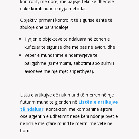
kontrollit, me dorë, me pajisje teknike dhe/ose
duke kombinuar të dyja metodat.
Objektivi primar i kontrollit të sigurisë është të
zbulojë dhe parandalojë:
Hyrjen e objekteve të ndaluara në zonën e
kufizuar të sigurisë dhe më pas në avion, dhe
Vepër e mundshme e ndërhyrjeve të
paligjshme (si rrëmbimi, sabotimi apo sulmi i
avionëve me një mjet shpërthyes).
Lista e artikujve që nuk mund të merren në një
fluturim mund të gjenden në
Listën e artikujve
të ndaluar
. Kontaktoni me kompaninë ajrore
ose agjentin e udhëtimit nëse keni ndonjë pyetje
në lidhje me çfarë mund të merrni me vete në
bord.