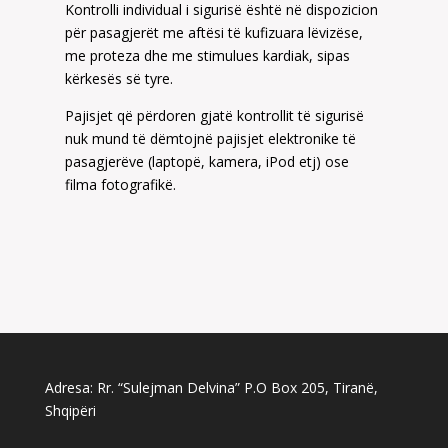
Kontrolli individual i sigurisë është në dispozicion
për pasagjerët me aftësi të kufizuara lëvizëse,
me proteza dhe me stimulues kardiak, sipas
kërkesës së tyre.
Pajisjet që përdoren gjatë kontrollit të sigurisë
nuk mund të dëmtojnë pajisjet elektronike të
pasagjerëve (laptopë, kamera, iPod etj) ose
filma fotografikë.
Adresa: Rr. “Sulejman Delvina” P.O Box 205, Tiranë,
Shqipëri